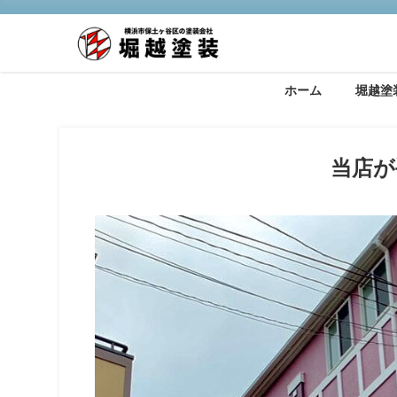
ホーム
堀越塗
当店が