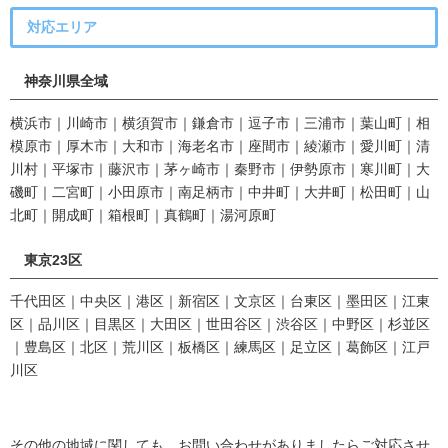
対応エリア
神奈川県全域
横浜市｜川崎市｜横須賀市｜鎌倉市｜逗子市｜三浦市｜葉山町｜相
模原市｜厚木市｜大和市｜海老名市｜座間市｜綾瀬市｜愛川町｜清
川村｜平塚市｜藤沢市｜茅ヶ崎市｜秦野市｜伊勢原市｜寒川町｜大
磯町｜二宮町｜小田原市｜南足柄市｜中井町｜大井町｜松田町｜山
北町｜開成町｜箱根町｜真鶴町｜湯河原町
東京23区
千代田区｜中央区｜港区｜新宿区｜文京区｜台東区｜墨田区｜江東
区｜品川区｜目黒区｜大田区｜世田谷区｜渋谷区｜中野区｜杉並区
｜豊島区｜北区｜荒川区｜板橋区｜練馬区｜足立区｜葛飾区｜江戸
川区
その他の地域に関しても、お問い合わせがありましたらご対応させ