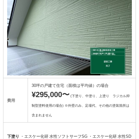
30坪の戸建て住宅（面積は平均値）の場合
¥295,000〜
(下塗り、中塗り、上塗り ラジカル抑
費用
制型塗料使用の場合) ※外壁のみ、足場代、その他の塗装箇所は
含まれません
下塗り
・エスケー化研 水性ソフトサーフSG ・エスケー化研 水性SD