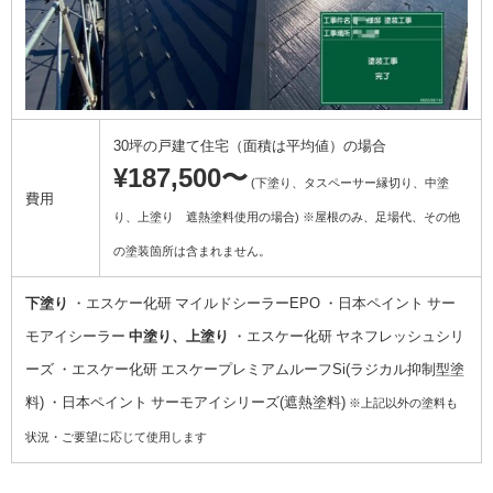
30坪の戸建て住宅（面積は平均値）の場合
¥187,500〜
(下塗り、タスペーサー縁切り、中塗
費用
り、上塗り 遮熱塗料使用の場合)
※屋根のみ、足場代、その他
の塗装箇所は含まれません。
下塗り
・エスケー化研 マイルドシーラーEPO ・日本ペイント サー
モアイシーラー
中塗り、上塗り
・エスケー化研 ヤネフレッシュシリ
ーズ ・エスケー化研 エスケープレミアムルーフSi(ラジカル抑制型塗
料) ・日本ペイント サーモアイシリーズ(遮熱塗料)
※上記以外の塗料も
状況・ご要望に応じて使用します