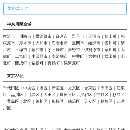
対応エリア
神奈川県全域
横浜市｜川崎市｜横須賀市｜鎌倉市｜逗子市｜三浦市｜葉山町｜相
模原市｜厚木市｜大和市｜海老名市｜座間市｜綾瀬市｜愛川町｜清
川村｜平塚市｜藤沢市｜茅ヶ崎市｜秦野市｜伊勢原市｜寒川町｜大
磯町｜二宮町｜小田原市｜南足柄市｜中井町｜大井町｜松田町｜山
北町｜開成町｜箱根町｜真鶴町｜湯河原町
東京23区
千代田区｜中央区｜港区｜新宿区｜文京区｜台東区｜墨田区｜江東
区｜品川区｜目黒区｜大田区｜世田谷区｜渋谷区｜中野区｜杉並区
｜豊島区｜北区｜荒川区｜板橋区｜練馬区｜足立区｜葛飾区｜江戸
川区
その他の地域に関しても、お問い合わせがありましたらご対応させ