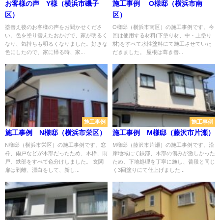
お客様の声 Y様（横浜市磯子
施工事例 O様邸（横浜市南
区）
区）
塗替え後のお客様の声をお聞かせくださ
O様邸（横浜市南区）の施工事例です。今
い。色を塗り替えたおかげで、家が明るく
回は使用する材料(下塗り材、中・上塗り
なり、気持ちも明るくなりました。好きな
材)をすべて水性塗料にて施工させていた
色にしたので、家に帰る時、家...
だきました。 屋根は葺き替...
施工事例
施工事例
施工事例 N様邸（横浜市栄区）
施工事例 M様邸（藤沢市片瀬）
N様邸（横浜市栄区）の施工事例です。窓
M様邸（藤沢市片瀬）の施工事例です。沿
枠、雨戸などが木部だったため、木枠、雨
岸地域にて鉄部、木部の傷みが激しかった
戸、鉄部をすべて色分けしました。 玄関
ため、下地処理を丁寧に施し、普段と同じ
扉は剥離、漂白をして、新し...
く3回塗りにて仕上げました...