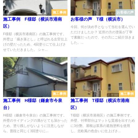
施工事例
お客様の声
施工事例 F様邸（横浜市港南
お客様の声 T様（横浜市）
区）
今回、何が決め手となって当社を選んでい
ただけましたか？ 近所の方の塗装が丁寧
F様邸（横浜市港南区）の施工事例です。
で素敵だったので、その方にご紹介頂きま
外壁は「掻き落とし」と呼ばれる左官仕上
した。...
げの壁だったため、4回塗りにて仕上げさ
せていただきました。 シャ...
施工事例
施工事例
施工事例 H様邸（鎌倉市今泉
施工事例 T様邸（横浜市港南
台）
区）
H様邸（鎌倉市今泉台）の施工事例です。
T様邸（横浜市港南区）の施工事例です。
外壁のサイディングの溝がとても深かった
外壁、付帯部分はマットな質感を出すため
ため、塗り残しがないように注意しなが
に3分艶、屋根は茶系の遮熱塗料を使用
ら、普段と同じく3回塗りに...
し、北欧風の色合いに仕上げさ...